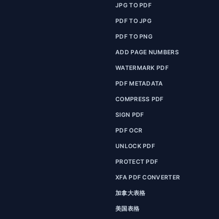
JPG TO PDF
PDF TO JPG
PDF TO PNG
ADD PAGE NUMBERS
WATERMARK PDF
PDF METADATA
COMPRESS PDF
SIGN PDF
PDF OCR
UNLOCK PDF
PROTECT PDF
XFA PDF CONVERTER
加拿大表格
美国表格