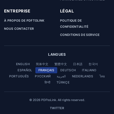
ENTREPRISE
LÉGAL
À PROPOS DE PDFTOLINK
POLITIQUE DE
CONFIDENTIALITÉ
NOUS CONTACTER
CONDITIONS DE SERVICE
LANGUES
ENGLISH
简体中文
繁體中文
日本語
한국어
ESPAÑOL
FRANÇAIS
DEUTSCH
ITALIANO
PORTUGUÊS
РУССКИЙ
العربية
NEDERLANDS
ไทย
हिन्दी
TÜRKÇE
© 2026 PDFtoLink. All rights reserved.
TWITTER