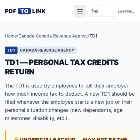
PDF
TO
LINK
Loading...
Home
›
Canada
›
Canada Revenue Agency
›
TD1
TD1
CANADA REVENUE AGENCY
TD1 — PERSONAL TAX CREDITS
RETURN
The TD1 is used by employees to tell their employer
how much income tax to deduct. A new TD1 should be
filed whenever the employee starts a new job or their
personal situation changes (new dependants, age
milestones, disability, etc.).
UNOFFICIAL BACKUP — MAY NOT BE THE