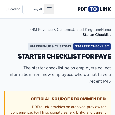
PDF
TO
LINK
Loading...
›
HM Revenue & Customs
›
United Kingdom
›
Home
Starter Checklist
HM REVENUE & CUSTOMS
STARTER CHECKLIST
STARTER CHECKLIST FOR PAYE
The starter checklist helps employers collect
information from new employees who do not have a
recent P45.
OFFICIAL SOURCE RECOMMENDED
PDFtoLink provides an archived preview for
convenience. For filing, signatures, eligibility, and current