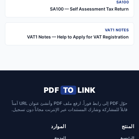
SA100
SA100 — Self Assessment Tax Return
VAT1 NOTES
VAT1 Notes — Help to Apply for VAT Registration
PDF
TO
LINK
حوّل PDF إلى رابط فوراً. ارفع ملف PDF وأنشئ عنوان URL آمناً
قابلاً للمشاركة وشارك المستندات عبر الإنترنت مجاناً دون تسجيل.
المنتج
الموارد
الرئيسية
المدونة