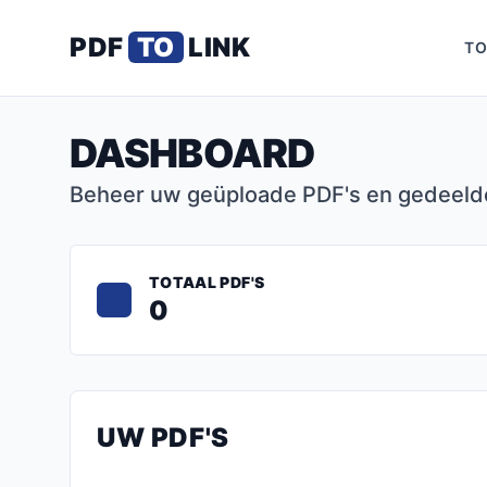
PDF
TO
LINK
TO
DASHBOARD
Beheer uw geüploade PDF's en gedeelde
TOTAAL PDF'S
0
UW PDF'S